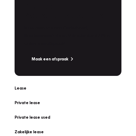
Plan een
Werkplaatsafspraak
Is uw auto toe aan Onderhoud,
Bandenwissel of een Vakantiecheck? Plan
online een afspraak!
Maak een afspraak
Lease
Private lease
Private lease used
Zakelijke lease