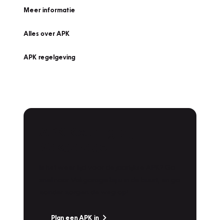
Meer informatie
Alles over APK
APK regelgeving
APK Keuring bij
Vakgarage!
Is het weer tijd voor de jaarlijkse APK? Ga
snel naar Vakgarage bij u in de buurt, en ga
zonder zorgen de weg op!
Plan een APK in