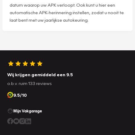
datum waarop uw APK verloopt. Ook kunt u hier een
automatische APK-herinnering instellen, zodat u nooit te
laat bent met uw jaarlijkse autokeuring.
Wij krijgen gemiddeld een 9.5
o.b.v. ruim 133 reviews
9.5/10
Mijn Vakgarage