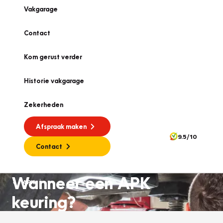
Vakgarage
Contact
Kom gerust verder
Historie vakgarage
Zekerheden
Afspraak maken
9.5/10
Contact
Wanneer een APK
APK
keuring?