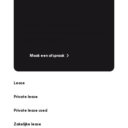
Plan een
Werkplaatsafspraak
Is uw auto toe aan Onderhoud,
Bandenwissel of een Vakantiecheck? Plan
online een afspraak!
Maak een afspraak
Lease
Private lease
Private lease used
Zakelijke lease