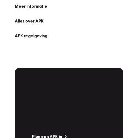
Meer informatie
Alles over APK
APK regelgeving
APK Keuring bij
Vakgarage!
Is het weer tijd voor de jaarlijkse APK? Ga
snel naar Vakgarage bij u in de buurt, en ga
zonder zorgen de weg op!
Plan een APK in