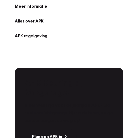
Meer informatie
Alles over APK
APK regelgeving
APK Keuring bij
Vakgarage!
Is het weer tijd voor de jaarlijkse APK? Ga
snel naar Vakgarage bij u in de buurt, en ga
zonder zorgen de weg op!
Plan een APK in