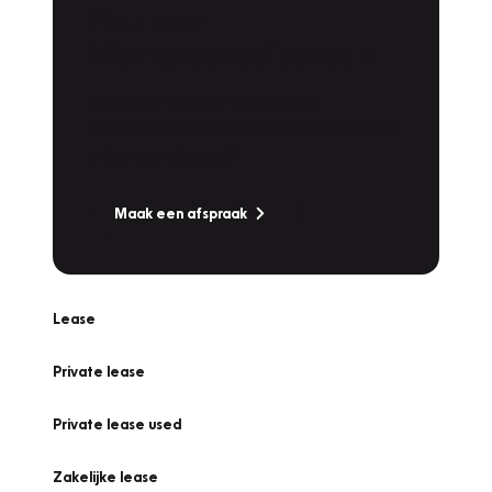
Plan een
Werkplaatsafspraak
Is uw auto toe aan Onderhoud,
Bandenwissel of een Vakantiecheck? Plan
online een afspraak!
Maak een afspraak
Lease
Private lease
Private lease used
Zakelijke lease