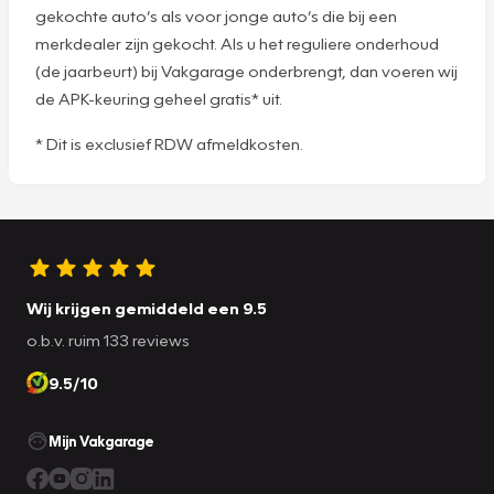
gekochte auto’s als voor jonge auto’s die bij een
merkdealer zijn gekocht. Als u het reguliere onderhoud
(de jaarbeurt) bij Vakgarage onderbrengt, dan voeren wij
de APK-keuring geheel gratis* uit.
* Dit is exclusief RDW afmeldkosten.
Wij krijgen gemiddeld een 9.5
o.b.v. ruim 133 reviews
9.5/10
Mijn Vakgarage