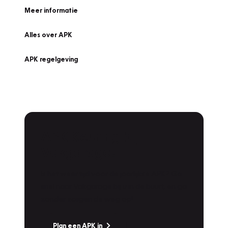
Meer informatie
Alles over APK
APK regelgeving
APK Keuring bij
Vakgarage!
Is het weer tijd voor de jaarlijkse APK? Ga
snel naar Vakgarage bij u in de buurt, en ga
zonder zorgen de weg op!
Plan een APK in