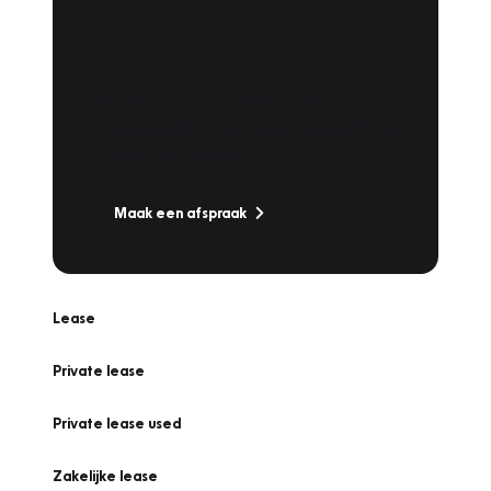
Plan een
Werkplaatsafspraak
Is uw auto toe aan Onderhoud,
Bandenwissel of een Vakantiecheck? Plan
online een afspraak!
Maak een afspraak
Lease
Private lease
Private lease used
Zakelijke lease