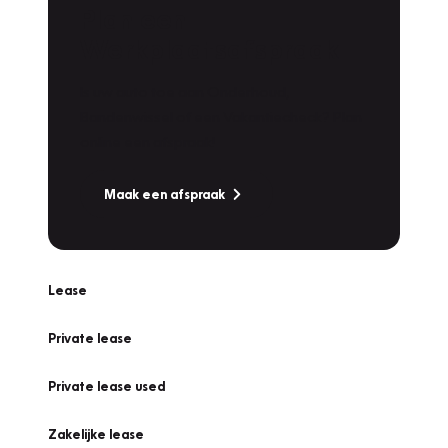
Plan een
Werkplaatsafspraak
Is uw auto toe aan Onderhoud,
Bandenwissel of een Vakantiecheck? Plan
online een afspraak!
Maak een afspraak
Lease
Private lease
Private lease used
Zakelijke lease