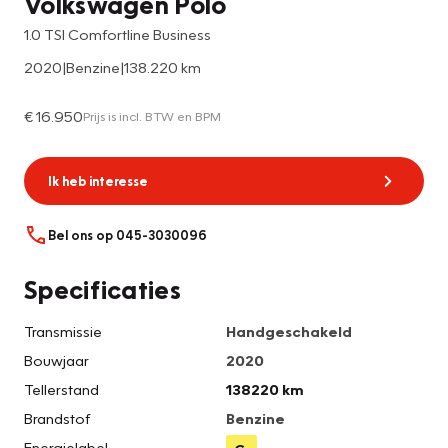
Volkswagen Polo
1.0 TSI Comfortline Business
2020
|
Benzine
|
138.220 km
€ 16.950
Prijs is incl. BTW en BPM
Ik heb interesse
Bel ons op 045-3030096
Specificaties
Transmissie
Handgeschakeld
Bouwjaar
2020
Tellerstand
138220 km
Brandstof
Benzine
Energielabel