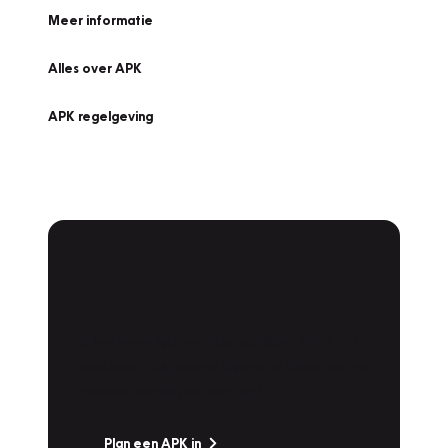
Meer informatie
Alles over APK
APK regelgeving
APK Keuring bij
Vakgarage!
Is het weer tijd voor de jaarlijkse APK? Ga
snel naar Vakgarage bij u in de buurt, en ga
zonder zorgen de weg op!
Plan een APK in