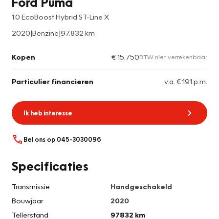
Ford Puma
1.0 EcoBoost Hybrid ST-Line X
2020
|
Benzine
|
97.832 km
Kopen
€ 15.750
BTW niet verrekenbaar
Particulier financieren
v.a. € 191 p.m.
Ik heb interesse
Bel ons op 045-3030096
Specificaties
Transmissie
Handgeschakeld
Bouwjaar
2020
Tellerstand
97832 km