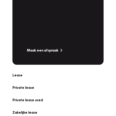
Plan een
Werkplaatsafspraak
Is uw auto toe aan Onderhoud,
Bandenwissel of een Vakantiecheck? Plan
online een afspraak!
Maak een afspraak
Lease
Private lease
Private lease used
Zakelijke lease