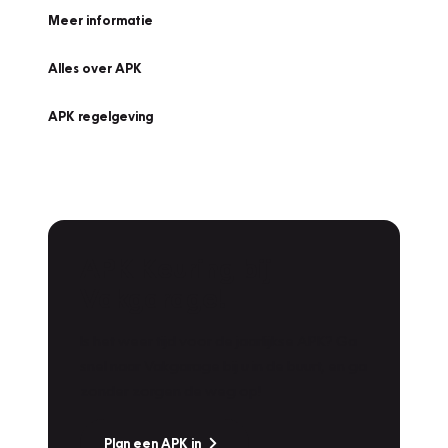
Meer informatie
Alles over APK
APK regelgeving
APK Keuring bij
Vakgarage!
Is het weer tijd voor de jaarlijkse APK? Ga
snel naar Vakgarage bij u in de buurt, en ga
zonder zorgen de weg op!
Plan een APK in